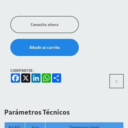
Consulta ahora
Añadir al carrito
COMPARTIR :
Facebook
X
LinkedIn
WhatsApp
Share
Parámetros Técnicos
Art NO.
Size
Dimensions (mm)