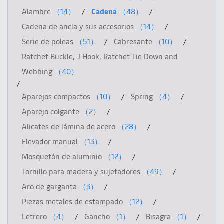
Alambre
（14）
Cadena
（48）
Cadena de ancla y sus accesorios
（14）
Serie de poleas
（51）
Cabresante
（10）
Ratchet Buckle, J Hook, Ratchet Tie Down and
Webbing
（40）
Aparejos compactos
（10）
Spring
（4）
Aparejo colgante
（2）
Alicates de lámina de acero
（28）
Elevador manual
（13）
Mosquetón de aluminio
（12）
Tornillo para madera y sujetadores
（49）
Aro de garganta
（3）
Piezas metales de estampado
（12）
Letrero
（4）
Gancho
（1）
Bisagra
（1）