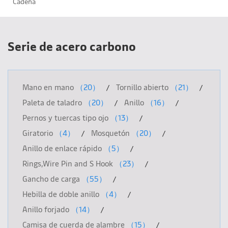
Cadena
Serie de acero carbono
Mano en mano
（20）
Tornillo abierto
（21）
Paleta de taladro
（20）
Anillo
（16）
Pernos y tuercas tipo ojo
（13）
Giratorio
（4）
Mosquetón
（20）
Anillo de enlace rápido
（5）
Rings,Wire Pin and S Hook
（23）
Gancho de carga
（55）
Hebilla de doble anillo
（4）
Anillo forjado
（14）
Camisa de cuerda de alambre
（15）