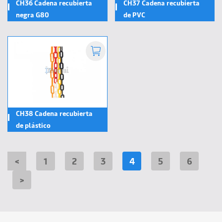
CH36 Cadena recubierta
CH37 Cadena recubierta
negra G80
de PVC
CH38 Cadena recubierta
de plástico
<
1
2
3
4
5
6
>