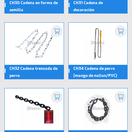
CH30 Cadena en forma de
CH31 Cadena de
semilla
decoración
CH32 Cadena trenzada de
CH34 Cadena de perro
perro
(mango de nailon/PVC)